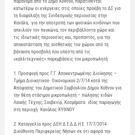
παράνομα από το Δήμο Κύθνου, παρατίθενται
κατωτέρω οι ενέργειες στις οποίες προέβη το ΔΣ για
τη διαφύλαξη της Συνδεσμικής περιουσίας στην
Κανάλα, για την αποτροπή των φυσικών κινδύνων που
απειλούν τον πευκώνα, τον περιβάλλοντα χώρο και
τις ιδιωτικές περιουσίες και, προπαντός, για την
αποκατάσταση της αισθητικής του χώρου από τη
βάναυση προσβολή που υπέστη από τις
«καλλιτεχνικές» παρεμβάσεις του μικροπωλητή:
Προσφυγή προς Γ.Γ. Αποκεντρωμένης Διοίκησης –
Τμήμα Διοικητικού- Οικονομικού 2/7/14 κατά της
Απόφασης του Δημοτικού Συμβουλίου Δήμου Κύθνου για
την θέση στάσιμου μικροπωλητή – πώλησης ειδών
Λαικής Τέχνης, Σουβενίρ, Κοσμήματα ιδίας παραγωγής
στη περιοχή Κανάλας ΚΥΘΝΟΥ.
Καταγγελία προς ΔΕΗ Δ.Ε.Δ.Δ.Η.Ε. 17/7/2014
Διεύθυνση Περιφερείας Νήσων σε ότι αφορά την