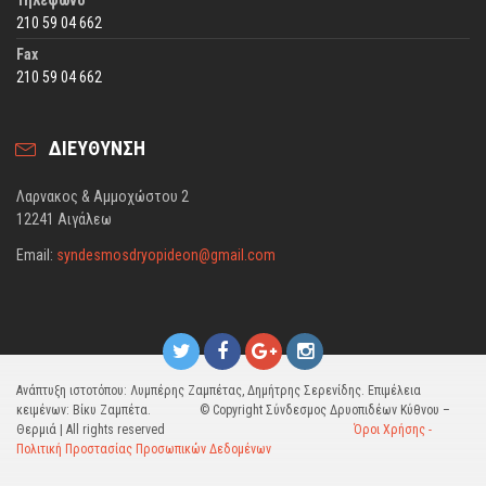
Τηλέφωνο
210 59 04 662
Fax
210 59 04 662
ΔΙΕΥΘΥΝΣΗ
Λαρνακος & Αμμοχώστου 2
12241 Αιγάλεω
Email:
syndesmosdryopideon@gmail.com
Ανάπτυξη ιστοτόπου: Λυμπέρης Ζαμπέτας, Δημήτρης Σερενίδης. Επιμέλεια
κειμένων: Βίκυ Ζαμπέτα. © Copyright Σύνδεσμος Δρυοπιδέων Κύθνου –
Θερμιά | All rights reserved
Όροι Χρήσης -
Πολιτική Προστασίας Προσωπικών Δεδομένων