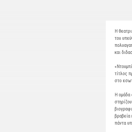
Η θεατρι
του υπεύ
πολυαγαπ
και διδα
«Ντουμπί
τίτλος π
στο εσωτ
Η ομάδα 
στηρίζου
βιογραφι
βραβεία 
πάντα υπ