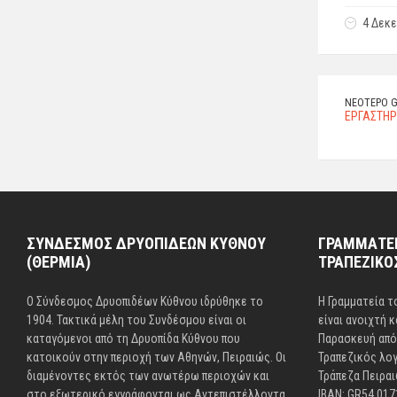
4 Δεκε
ΝΕΌΤΕΡΟ G
ΕΡΓΑΣΤΗΡΙ
ΣΥΝΔΕΣΜΟΣ ΔΡΥΟΠΙΔΕΩΝ ΚΥΘΝΟΥ
ΓΡΑΜΜΑΤΕΙ
(ΘΕΡΜΙΑ)
ΤΡΑΠΕΖΙΚΟ
Ο Σύνδεσμος Δρυοπιδέων Κύθνου ιδρύθηκε το
Η Γραμματεία 
1904. Τακτικά μέλη του Συνδέσμου είναι οι
είναι ανοιχτή 
καταγόμενοι από τη Δρυοπίδα Κύθνου που
Παρασκευή από 
κατοικούν στην περιοχή των Αθηνών, Πειραιώς. Οι
Τραπεζικός λο
διαμένοντες εκτός των ανωτέρω περιοχών και
Τράπεζα Πειραι
στο εξωτερικό εγγράφονται ως Αντεπιστέλλοντα
IBAN: GR54 017