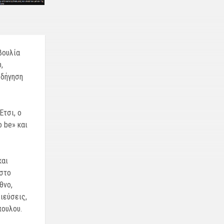
βουλία
,
οδήγηση
Ετσι, ο
 be» και
και
 στο
θνο,
ιεύσεις,
πουλου.