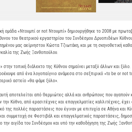
κή ομάδα «Ντουμπί or not Ντουμπί» δημιουργήθηκε το 2008 με πρωτο
θυνου του θεατρικού εργαστηρίου του Συνδέσμου Δρυοπιδέων Κύθνου
ημένου μας αείμνηστου Κώστα Τζιωτάκη, και με τη σκηνοθετική καθ
σκαλία της Ζωής Ξανθοπούλου.
» στην τοπική διάλεκτο της Κύθνου σημαίνει μεταξύ άλλων και ξύλο. 
ροέκυψε από ένα λογοπαίγνιο ανάμεσα στο σεξπιρικό «to be or not to
ερικό αστείο «θα φάμε ξύλο».
αυτή αποτελείται από Θερμιώτες αλλά και ανθρώπους που αγαπούν 
ν την Κύθνο, από ερασιτέχνες και επαγγελματίες καλλιτέχνες, έχει
κό της πολλές παραστάσεις που έγιναν με επιτυχία σε Αθήνα και Κύ
και συμμετοχή σε Φεστιβάλ και επαγγελματικές παραστάσεις, δημοσ
ο την αιγίδα του Συνδέσμου και υπό την καθοδήγηση της Ζωής Ξανθο