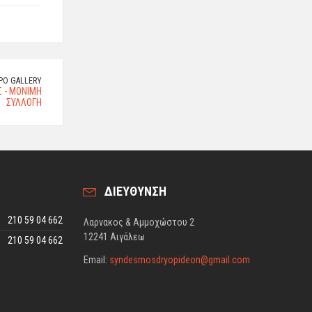
ΡΟ GALLERY
 - ΜΟΝΙΜΗ
ΣΥΛΛΟΓΗ
ΔΙΕΥΘΥΝΣΗ
210 59 04 662
Λαρνακος & Αμμοχώστου 2
12241 Αιγάλεω
210 59 04 662
Email:
syndesmosdryopideon@gmail.com