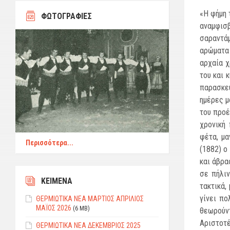
«Η φήμη 
ΦΩΤΟΓΡΑΦΙΕΣ
αναμφισ
σαραντά­
αρώματα 
αρχαία χ
του και 
παρασκευ
ημέρες μ
του προέ
χρο­νική
φέτα, μ
Περισσότερα...
(1882) ο
και άβρα
σε πήλιν
ΚΕΙΜΕΝΑ
τακτικά,
γίνει πο
ΘΕΡΜΙΩΤΙΚΑ ΝΕΑ ΜΑΡΤΙΟΣ ΑΠΡΙΛΙΟΣ
ΜΑΪΟΣ 2026
(6 MB)
θεωρούν
Αριστοτ
ΘEPMIΩTIKΑ ΝΕΑ ΔΕΚΕΜΒΡΙΟΣ 2025