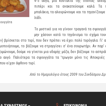
4-5 αυγά, μια κουταλιά της σούπας αλεύρι
πιπέρι και τα ανακατεύουμε καλά. Τα 
μπαλάκια, τα αλευ­ρώνουμε και τα τηγανίζουμε
λάδι.
γγάτα
Το μυστικό για να γίνουν τραγανά τα σφουγγά
μην χάσουν κατά το τηγάνισμα το σχήμα του
) βρίσκεται στο τυρί, που δεν πρέπει να έχει πολύ τυρόγαλα. Γι’ α
μοποιήσουμε, το βάζουμε να στραγ­γίσει σ’ ένα σουρωτήρι. Αν παρ’ 
ζυμώνουμε, δούμε να γίνεται μια υδαρής μάζα, δεν βάζουμε το ασπρά
ίο αυγό. Παλιότερα τα σφουγγάτα τα ’τρωγαν μόνο τις Αποκριές 
 που είχαν άφθονο τυρί.
Από το Ημερολόγιο έτους 2009 του Συνδέσμου Δ
Α ΣΥΝΔΕΣΜΟΥ –
ΕΠΙΚΟΙΝΩΝΙΑ