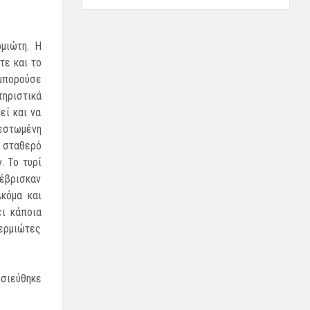
μιώτη. Η
τε και το
 μπορούσε
τηριστικά
εί και να
βεστωμένη
 σταθερό
. Το τυρί
 έβρισκαν
κόμα και
ι κάποια
Θερμιώτες
οσιεύθηκε