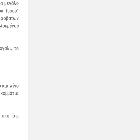
ια μεγάλο
ου Τυρού”
­προβάτων
λουμένου
ογάλι, το
 και λίγο
 κομμάτια
 στο ότι