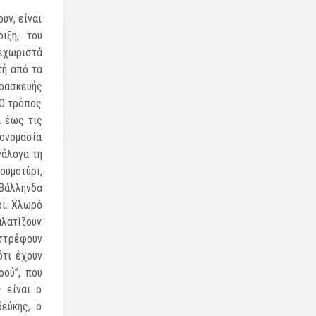
υν, είναι
ιξη, του
ξεχωριστά
τή από τα
ρα­σκευής
 Ο τρόπος
α έως τις
 ονομασία
νάλογα τη
ουμοτύρι,
Βάλληνδα
οι. Χλωρό
αλατίζουν
­στρέφουν
ότι έχουν
ρού”, που
 είναι ο
εύκης, ο