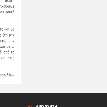
, αλάτι,
πλάθουμε
 σε καυτό
τα και να
ς (να μην
υτό, πριν
όλα αυτά,
δι από το
και στις
ρυοπιδέων
ΔΙΕΥΘΥΝΣΗ