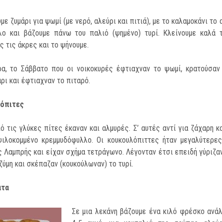
με ζυμάρι για ψωμί (με νερό, αλεύρι και πιτιά), με το καλαμοκάνι το 
λο και βάζουμε πάνω του παλιό (ψημένο) τυρί. Κλείνουμε καλά τ
ς τις άκρες και το ψήνουμε.
ρα, το Σάββατο που οι νοικοκυρές έφτιαχναν το ψωμί, κρατούσαν
άρι και έφτιαχναν το πιταρό.
όπιτες
ό τις γλύκες πίτες έκαναν και αλμυρές. Σ’ αυτές αντί για ζάχαρη κ
ψιλοκομμένο κρεμμυδόφυλλο. Οι κουκουλόπιττες ήταν μεγαλύτερες
ς Λαμπρής και είχαν σχήμα τετράγωνο. Λέγονταν έτσι επειδή γύριζα
ζύμη και σκέπαζαν (κουκούλωναν) το τυρί.
άτα
Σε μια λεκάνη βάζουμε ένα κιλό φρέσκο ανάλ