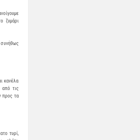
ανοίγουμε
ο ζυμάρι
 συνήθως
αι κανέλα
 από τις
ν προς τα
ατο τυρί,