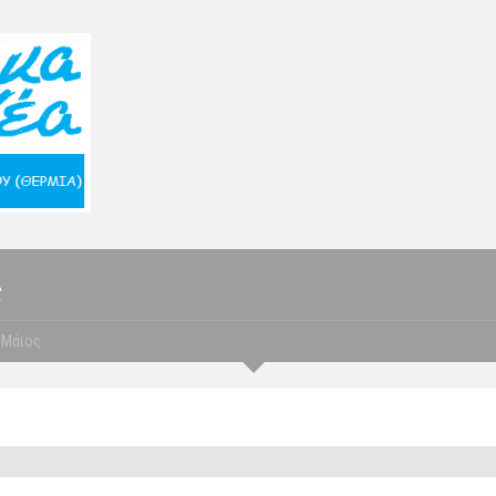
ς
Μάιος