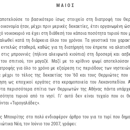
M Α Ι Ο Σ
 αποτελούσε το βασικότερο ίσως στοιχείο στη διατροφή του Θερ
 οικονομία ήταν, μέχρι πριν μερικές δεκαετίες, έτσι οργανωμένη ώσ
ό νοικοκυριό να έχει στη διάθεσή του κάποια ποσότητα τυ­ριού που
αλωθεί κατά τη διάρκεια όλου του χρόνου. Τα γευστικά του χαρακ
 εν­τελώς σταθερά, καθώς για τη διατήρησή του έπρεπε να αλατισθ
 στις μπρουνιές (πήλινα αλειφωτά κιούπια) στη δροσερή και ασ
 του σπιτιού, τον μαγαζέ. Μαζί με το κρίθινο ψωμί αποτελούσαν
α­τροφής για όλο το χρόνο με εξαίρεση τις περιόδους των νηστειών
 μέχρι το τέλος της δεκαετίας του ’60 και τους Θερμιώτες που
ηση ως εποχικοί εργάτες στα κεραμοποιεία του Λεκανοπεδίου. Α
στα περισσότερα σπίτια των Θερμιωτών της Αθήνας πάντα υπάρχε
σότητα τυριού από το νησί. Γι’ αυτό δεν εί­ναι τυχαίο που οι 
νται «Τυρογαλάδες».
ς Μπουρίτης στο πολύ ενδιαφέρον άρθρο του για το τυρί που δημ
ιώτικα Νέα, τον Ιούνιο του 2007, γράφει: