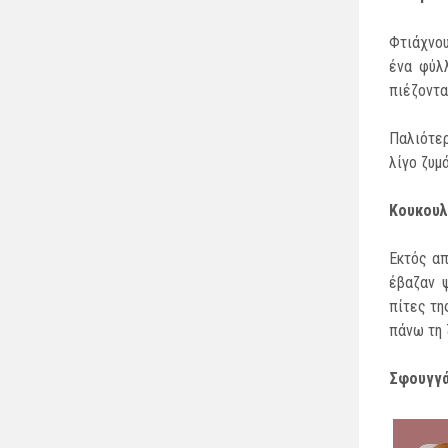
Φτιάχνου
ένα φύλ
πιέζοντα
Παλιότε
λίγο ζυμ
Κουκουλ
Εκτός απ
έβαζαν 
πίτες τη
πάνω τη 
Σφουγγ