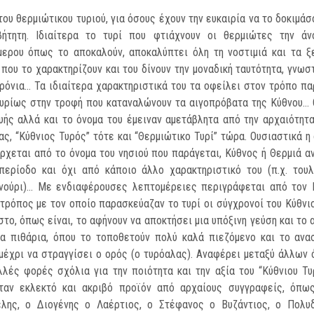
του θερμιώτικου τυριού, για όσους έχουν την ευ­καιρία να το δοκιμάσο
βήτητη. Ιδιαίτερα το τυρί που φτιάχνουν οι θερμιώτες την άνο
μερου όπως το αποκαλούν, αποκαλύπτει όλη τη νοστιμιά και τα 
που το χαρακτηρίζουν και του δίνουν την μοναδική ταυτότητα, γνωσ
ρόνια… Τα ιδιαίτερα χαρακτηριστικά του τα οφείλει στον τρόπο πα
κυρίως στην τροφή που καταναλώνουν τα αιγοπρόβατα της Κύθνου…
ής αλλά και το όνομα του έμειναν αμετάβλητα από την αρχαιότητ
ας, “Κύθνιος Τυρός” τότε και “Θερμιώτικο Τυρί” τώρα. Ουσιαστικά η
ρχεται από το όνομα του νησιού που παράγεται, Κύθνος ή Θερμιά α
 περίοδο και όχι από κάποιο άλλο χαρακτηριστικό του (π.χ. τουλ
ανούρι)… Με ενδιαφέρουσες λε­πτομέρειες περιγράφεται από τον 
 τρό­πος με τον οποίο παρασκεύαζαν το τυρί οι σύγχρονοί του Κύθνι
στο, όπως είναι, το αφήνουν να απο­κτήσει μια υπόξινη γεύση και το 
α πιθά­ρια, όπου το τοποθετούν πολύ καλά πιεζόμενο και το ανα
 μέχρι να στραγγίσει ο ορός (ο τυρόαλας). Αναφέρει μεταξύ άλλων 
λλές φορές σχό­λια για την ποιότητα και την αξία του “Κύθνιου Τυ
ταν εκλεκτό και ακριβό προϊόν από αρχαίους συγ­γραφείς, όπως
έλης, ο Διογένης ο Λαέρτιος, ο Στέφανος ο Βυζάντιος, ο Πολυδ