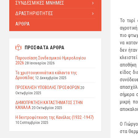
ΣΥΝΔΕΣΜΙΚΕΣ ΜΝΗΜΕΣ
ΔΡΑΣΤΗΡΙΟΤΗΤΕΣ
Το τυρί
ΑΡΘΡΑ
αγροτική
πιο φτωχ
να καταν
ΠΡΟΣΦΑΤΑ ΑΡΘΡΑ
δεν ήταν
κλειστεί
Παρουσίαση Συνδεσμικού Ημερολογίου
2026
28 Ιανουαρίου 2026
αποθήκη
είδος δι
Τα χριστουγεννιάτικα κάλαντα της
Δρυοπίδας
12 Δεκεμβρίου 2025
συνόδευε
απασχόλ
ΠΡΟΣΚΛΗΣΗ ΥΠΟΒΟΛΗΣ ΠΡΟΣΦΟΡΩΝ
20
Οκτωβρίου 2025
σήμερα 
μικρή πο
ΔΗΜΟΠΡΑΤΗΣΗ ΚΑΤΑΣΤΗΜΑΤΟΣ ΣΤΗΝ
ΚΑΝΑΛΑ
20 Οκτωβρίου 2025
αποκαλού
Η δεντροφύτευση της Κανάλας (1932 -1947)
10 Σεπτεμβρίου 2025
Ο Γιώργο
στα Θερμ