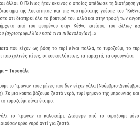
και άλ­λοι. Ο Πλίνιος ήταν εκείνος ο οποίος απέδωσε τη διατήρη­ση γ
διάστημα της λευκότητας και της νο­στιμότατης γεύσης του “Κύθνι
 στο ότι δια­τηρεί όλο το βούτυρό του, αλλά και στην τροφή των αιγο
ήρχετο από του φυομένου στην Κύθνο κυ­τίσου, του
άλλως κα
υ (αγριοτριφυλλίου κατά τινα πιθανολογίαν
)…»
ατα που είχαν ως βάση το τυρί είναι πολλά, το τυροζούμι, το τυρ
οι πασχαλινές πίτες, οι κουκουλόπιτες, τα ταραχτά, τα σφουγγάτα.
μι – Τυρογάλι
ούμι το ’τρωγαν τους μήνες που δεν είχαν γάλα (Νοέμβριο-Δεκέμβριο
η). Σε μια κούπα βά­ζουμε ζεστό νερό, τυρί ψημένο της μπρουνιάς και
το τυροζούμι είναι έτοιμο.
γάλι το ’τρωγαν το καλοκαίρι. Διέφερε από το τυ­ροζούμι μόνο
οιούσαν κρύο νερό αντί για ζε­στό.