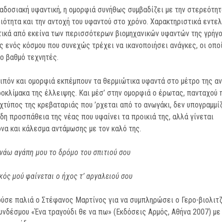
αδοσιακή υφαντική, η ομορφιά συνήθως συμβαδίζει με την στερεότητα
ιότητα και την αντοχή του υφαντού στο χρόνο. Χαρακτηριστικά εντε
ικά από εκείνα των περισσότερων βιομηχανικών υφαντών της γρήγ
 ενός κόσμου που συνεχώς τρέχει να ικανοποιήσει ανάγκες, οι οποί
ο βαθμό τεχνητές.
ιπόν και ομορφιά εκπέμπουν τα θερμιώτικα υφαντά στο μέτρο της αν
ροκλίμακα της έλλειψης. Και μέσ’ στην ομορφιά ο έρωτας, πανταχού 
χτύπος της κρεβαταριάς που ’ρχεται από το ανωγάκι, δεν υπογραμμί
δη προσπάθεια της νέας που υφαίνει τα προικιά της, αλλά γίνεται
να και κάλεσμα αντάμωσης με τον καλό της.
νάω αγάπη μου το δρόμο του σπιτιού σου
κός μού φαίνεται ο ήχος τ’ αργαλειού σου
ύσε παλιά ο Στέφανος Μαρτίνος για να συμπληρώσει ο Γερο-βιολιτ
υνδέσμου «Ένα τραγούδι θε να πω» (Εκδόσεις Αρμός, Αθήνα 2007) με