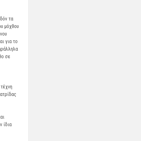
δόν τα
ου μόχθου
ινου
αι για το
αράλληλα
θο σε
 τέχνη
πατρίδας
αι
ν ίδια