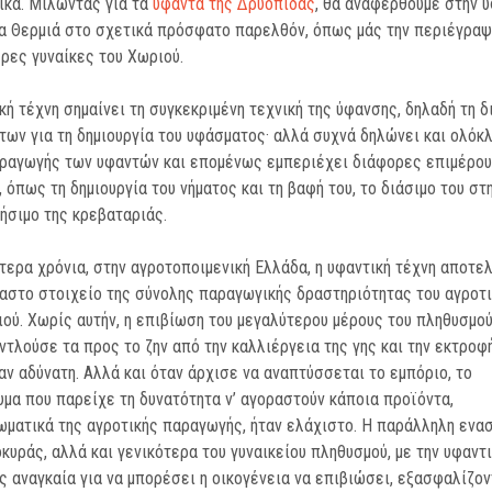
ικά. Μιλώντας για τα
υφαντά της Δρυοπίδας
, θα αναφερθούμε στην υ
α Θερμιά στο σχετικά πρόσφατο παρελθόν, όπως μάς την περιέγραψ
ρες γυναίκες του Χωριού.
κή τέχνη σημαίνει τη συγκεκριμένη τεχνική της ύφανσης, δηλαδή τη 
των για τη δημιουργία του υφάσματος· αλλά συχνά δηλώνει και ολόκ
ραγωγής των υφαντών και επομένως εμπεριέχει διάφορες επιμέρο
, όπως τη δημιουργία του νήματος και τη βαφή του, το διάσιμο του στ
τήσιμο της κρεβαταριάς.
τερα χρόνια, στην αγροτοποιμενική Ελλάδα, η υφαντική τέχνη αποτε
στο στοιχείο της σύνολης παραγωγικής δραστηριότητας του αγροτι
ιού. Χωρίς αυτήν, η επιβίωση του μεγαλύτερου μέρους του πληθυσμού
ντλούσε τα προς το ζην από την καλλιέργεια της γης και την εκτροφ
αν αδύνατη. Αλλά και όταν άρχισε να αναπτύσσεται το εμπόριο, το
μα που παρείχε τη δυνατότητα ν’ αγοραστούν κάποια προϊόντα,
ματικά της αγροτικής παραγωγής, ήταν ελάχιστο. Η παράλληλη ενα
οκυράς, αλλά και γενικότερα του γυναικείου πληθυσμού, με την υφαντι
 αναγκαία για να μπορέσει η οικογένεια να επιβιώσει, εξασφαλίζον