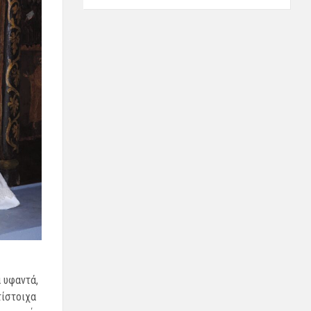
 υφαντά,
τίστοιχα