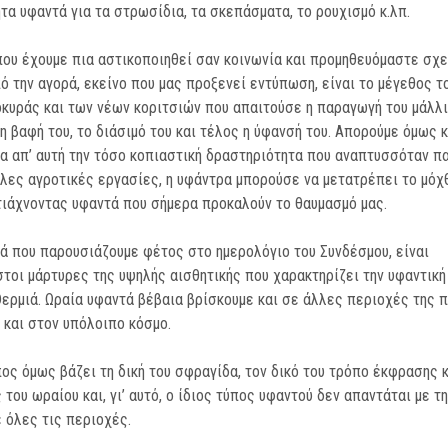
τα υφαντά για τα στρωσίδια, τα σκεπάσματα, το ρουχισμό κ.λπ.
που έχουμε πια αστικοποιηθεί σαν κοινωνία και προμηθευόμαστε σχε
ό την αγορά, εκείνο που μας προξενεί εντύπωση, είναι το μέγεθος τ
οκυράς και των νέων κοριτσιών που απαιτούσε η παραγωγή του μάλλ
 η βαφή του, το διάσιμό του και τέλος η ύφανσή του. Απορούμε όμως κ
α απ’ αυτή την τόσο κοπιαστική δραστηριότητα που αναπτυσσόταν π
λλες αγροτικές εργασίες, η υφάντρα μπορούσε να μετατρέπει το μόχ
τιάχνοντας υφαντά που σήμερα προκαλούν το θαυμασμό μας.
ά που παρουσιάζουμε φέτος στο ημερολόγιο του Συνδέσμου, είναι
τοι μάρτυρες της υψηλής αισθητικής που χαρακτηρίζει την υφαντική
Θερμιά. Ωραία υφαντά βέβαια βρίσκουμε και σε άλλες περιοχές της 
 και στον υπόλοιπο κόσμο.
ος όμως βάζει τη δική του σφραγίδα, τον δικό του τρόπο έκφρασης κ
 του ωραίου και, γι’ αυτό, ο ίδιος τύπος υφαντού δεν απαντάται με τη
 όλες τις περιοχές.