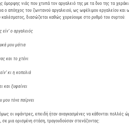
ης όμορφης νιάς που χτυπά τον αργαλειό της με τα δυο της τα χεράκι
ρα ο απόηχος του ζωντανού αργαλειού, ως ωφέλιμου εργαλείου και 
 καλέσματος, διασώζεται καθώς χορεύουμε στο ρυθμό του συρτού:
ς είν’ ο αργαλειός
υκά μου μάτια
ας και το χτένι
είν’ κι η κοπελιά
ει και ξυφαίνει
υ μου τόνε παίρνει
 όμως οι υφάντρες, επειδή ήταν αναγκασμένες να κάθονται πολλές ώ
, σε μια ορισμένη στάση, τραγουδούσαν στενάζοντας: