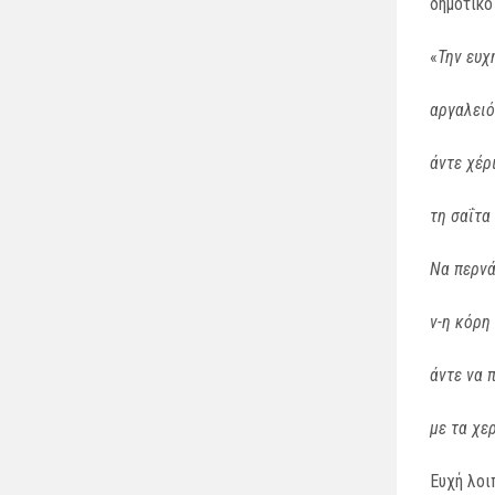
δημοτικό
«
Την ευχή
αργαλειό
άντε χέρ
τη σαΐτα
Να περνά
ν-η κόρη
άντε να 
με τα χε
Ευχή λοι