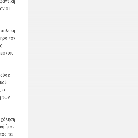
φαντική
αν οι
διαπλοκή
ληρο τον
υς
ημονιού
λούσε
κού
, ο
ή των
σχόληση
κή ήταν
τας τα