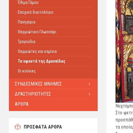
Έθιμα Γάμου
Εποχικό διαιτολόγιο
Πανηγύρια
Θερμιώτικο Γλωσσάρι
Τραγούδια
Θερμιώτες και καμίνια
Τα υφαντά της Δρυοπίδας
Οι κούνιες
ΣΥΝΔΕΣΜΙΚΕΣ ΜΝΗΜΕΣ
ΔΡΑΣΤΗΡΙΟΤΗΤΕΣ
ΑΡΘΡΑ
Νυχτόμπο
Στο φετι
προσπάθε
τα οποία
ΠΡΟΣΦΑΤΑ ΑΡΘΡΑ