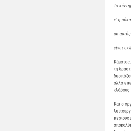
Το κέντη
κ’ η ρόκα
μα αυτός
είναι σκ
Κάματος,
τη δραστ
δεσπόζου
αλλά επε
κλάδους 
Και ο αρ
λειτουργ
περιουσι
αποκαλύπ