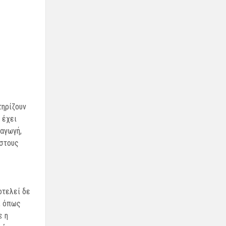
τηρίζουν
 έχει
αγωγή,
 στους
οτελεί δε
, όπως
ε η