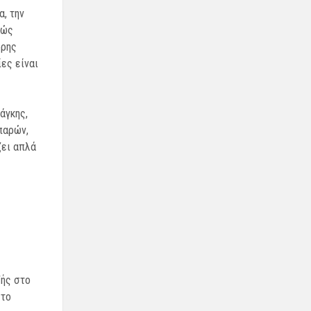
, την
λώς
ορης
ες είναι
άγκης,
παρών,
ζει απλά
ζής στο
 το