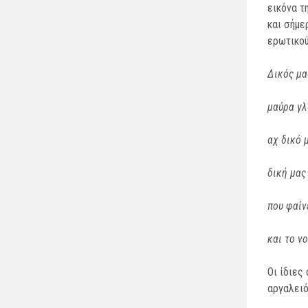
εικόνα τ
και σήμε
ερωτικού
Δικός μα
μαύρα γλ
αχ δικό μ
δική μας 
που φαίν
και το νο
Οι ίδιες
αργαλειό