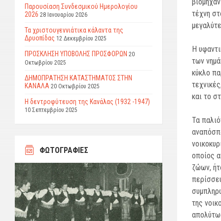
βιομηχαν
Παρουσίαση Συνδεσμικού Ημερολογίου
τέχνη στ
2026
28 Ιανουαρίου 2026
μεγαλύτε
Τα χριστουγεννιάτικα κάλαντα της
Δρυοπίδας
12 Δεκεμβρίου 2025
Η υφαντι
ΠΡΟΣΚΛΗΣΗ ΥΠΟΒΟΛΗΣ ΠΡΟΣΦΟΡΩΝ
20
των νημά
Οκτωβρίου 2025
κύκλο πα
ΔΗΜΟΠΡΑΤΗΣΗ ΚΑΤΑΣΤΗΜΑΤΟΣ ΣΤΗΝ
τεχνικές
ΚΑΝΑΛΑ
20 Οκτωβρίου 2025
και το σ
Η δεντροφύτευση της Κανάλας (1932 -1947)
10 Σεπτεμβρίου 2025
Τα παλιό
αναπόσπα
νοικοκυρ
ΦΩΤΟΓΡΑΦΙΕΣ
οποίος α
ζώων, ήτ
περίσσευ
συμπληρω
της νοικ
απολύτως