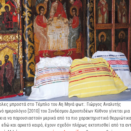
λες μπροστά στο Τέμπλο του Αη Μηνά φωτ.: Γιώργος Αναλυτής
νό ημερολόγιο [2010] του Συνδέσμου Δρυοπιδέων Κύθνου γίνεται μια
ια να παρουσιαστούν μερικά από τα πιο χαρακτηριστικά θερμιώτικα
, εδώ και αρκετό καιρό, έχουν σχεδόν πλήρως εκτοπισθεί από τα αν