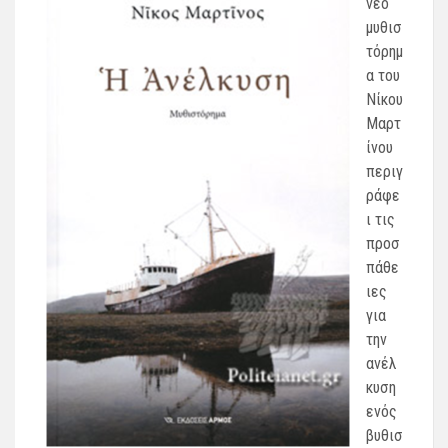
νέο
μυθισ
τόρημ
α του
Νίκου
Μαρτ
ίνου
περιγ
ράφε
ι τις
προσ
πάθε
ιες
για
την
ανέλ
κυση
ενός
βυθισ